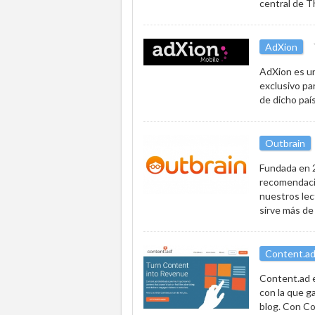
central de T
AdXion
AdXion es un
exclusivo pa
de dicho país
Outbrain
Fundada en 2
recomendació
nuestros lec
sirve más de
Content.a
Content.ad e
con la que g
blog. Con Co