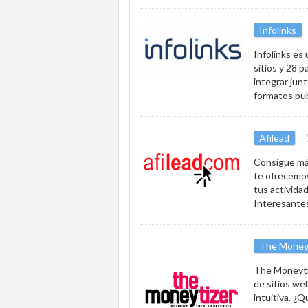
Infolinks
Infolinks es
sitios y 28 
integrar jun
formatos pub
Afilead
Consigue más
te ofrecemos
tus activida
Interesantes
The Money
The Moneytiz
de sitios we
intuitiva. ¿