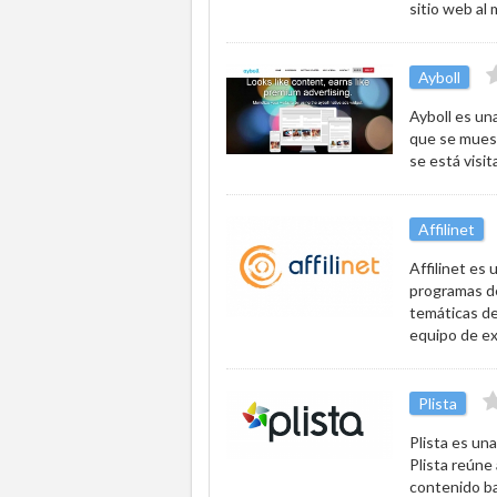
sitio web al
Ayboll
Ayboll es un
que se muest
se está visit
Affilinet
Affilinet es
programas de
temáticas de
equipo de ex
Plista
Plista es un
Plista reúne 
contenido ba