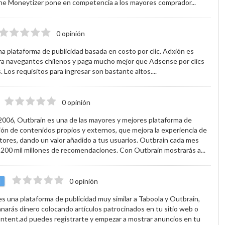
he Moneytizer pone en competencia a los mayores comprador...
0 opinión
a plataforma de publicidad basada en costo por clic. Adxión es
ra navegantes chilenos y paga mucho mejor que Adsense por clics
. Los requisitos para ingresar son bastante altos....
0 opinión
006, Outbrain es una de las mayores y mejores plataforma de
n de contenidos propios y externos, que mejora la experiencia de
tores, dando un valor añadido a tus usuarios. Outbrain cada mes
 200 mil millones de recomendaciones. Con Outbrain mostrarás a...
d
0 opinión
s una plataforma de publicidad muy similar a Taboola y Outbrain,
anarás dinero colocando artículos patrocinados en tu sitio web o
ntent.ad puedes registrarte y empezar a mostrar anuncios en tu