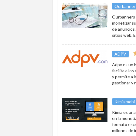
Ourbanner
Ourbanners e
monetizar su
de anuncios,
sitios web. E
ADPV
Adpv es un M
facilita a lo
y permite a l
gestionar y r
Kimia.mobi
Kimia es una
en la moneti
formato escr
millones de 