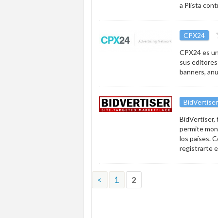
a Plista cont
CPX24
CPX24 es un
sus editores
banners, anu
BidVertiser
BidVertiser,
permite mone
los países. 
registrarte e
<
1
2