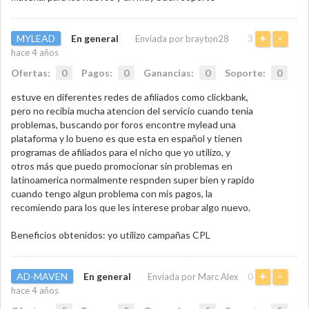
MYLEAD
En general
3
Enviada por brayton28
+
-
hace 4 años
Ofertas:
0
Pagos:
0
Ganancias:
0
Soporte:
0
estuve en diferentes redes de afiliados como clickbank,
pero no recibia mucha atencion del servicio cuando tenia
problemas, buscando por foros encontre mylead una
plataforma y lo bueno es que esta en español y tienen
programas de afiliados para el nicho que yo utilizo, y
otros más que puedo promocionar sin problemas en
latinoamerica normalmente respnden super bien y rapido
cuando tengo algun problema con mis pagos, la
recomiendo para los que les interese probar algo nuevo.
Beneficios obtenidos: yo utilizo campañas CPL
AD-MAVEN
En general
0
Enviada por Marc Alex
+
-
hace 4 años