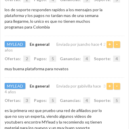
los de soporte responden rapidos a los mensajes por la
plataforma y los pagos no tardan mas de una semana
para llegarme, lo unico es que no tienen muchos
programas para Colombia
MYLEAD
En general
2
Enviada por juancho hace 4
+
-
años
Ofertas:
2
Pagos:
5
Ganancias:
4
Soporte:
4
muy buena plataforma para novatos
MYLEAD
En general
3
Enviada por gabiivilla hace
+
-
4 años
Ofertas:
3
Pagos:
5
Ganancias:
4
Soporte:
5
es la primera vez que pruebo una red de afiliados por lo
que no soy un experta, viendo algunos videos de
youtubers encontre MYlead y la recomiendo xq tienen
material para los nuevos y un muy buen soporte