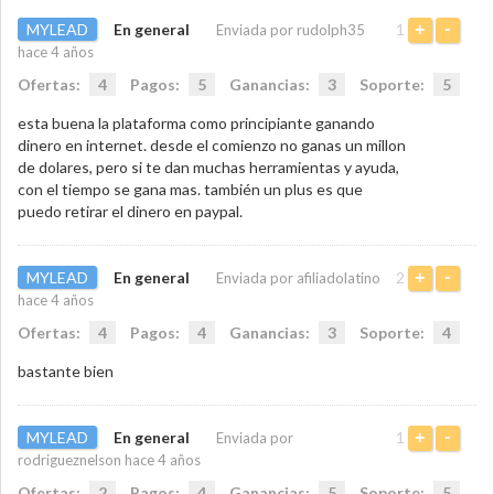
MYLEAD
En general
1
Enviada por rudolph35
+
-
hace 4 años
Ofertas:
4
Pagos:
5
Ganancias:
3
Soporte:
5
esta buena la plataforma como principiante ganando
dinero en internet. desde el comienzo no ganas un millon
de dolares, pero si te dan muchas herramientas y ayuda,
con el tiempo se gana mas. también un plus es que
puedo retirar el dinero en paypal.
MYLEAD
En general
2
Enviada por afiliadolatino
+
-
hace 4 años
Ofertas:
4
Pagos:
4
Ganancias:
3
Soporte:
4
bastante bien
MYLEAD
En general
1
Enviada por
+
-
rodrigueznelson hace 4 años
Ofertas:
2
Pagos:
4
Ganancias:
5
Soporte:
5