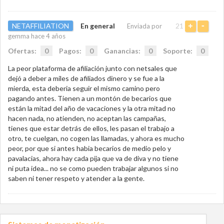
NETAFFILIATION
En general
21
Enviada por
+
-
gemma hace 4 años
Ofertas:
0
Pagos:
0
Ganancias:
0
Soporte:
0
La peor plataforma de afiliación junto con netsales que
dejó a deber a miles de afiliados dinero y se fue a la
mierda, esta deberia seguir el mismo camino pero
pagando antes. Tienen a un montón de becarios que
están la mitad del año de vacaciones y la otra mitad no
hacen nada, no atienden, no aceptan las campañas,
tienes que estar detrás de ellos, les pasan el trabajo a
otro, te cuelgan, no cogen las llamadas, y ahora es mucho
peor, por que si antes habia becarios de medio pelo y
pavalacias, ahora hay cada pija que va de diva y no tiene
ni puta idea... no se como pueden trabajar algunos si no
saben ni tener respeto y atender a la gente.