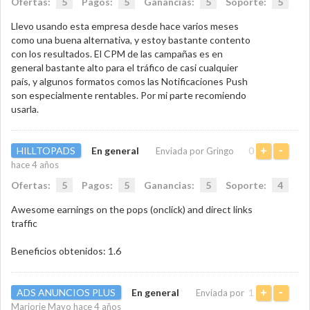
Ofertas:
5
Pagos:
5
Ganancias:
5
Soporte:
5
Llevo usando esta empresa desde hace varios meses
como una buena alternativa, y estoy bastante contento
con los resultados. El CPM de las campañas es en
general bastante alto para el tráfico de casi cualquier
país, y algunos formatos comos las Notificaciones Push
son especialmente rentables. Por mi parte recomiendo
usarla.
HILLTOPADS
En general
0
Enviada por Gringo
+
-
hace 4 años
Ofertas:
5
Pagos:
5
Ganancias:
5
Soporte:
4
Awesome earnings on the pops (onclick) and direct links
traffic
Beneficios obtenidos: 1.6
ADS ANUNCIOS PLUS
En general
1
Enviada por
+
-
Marjorie Mayo hace 4 años