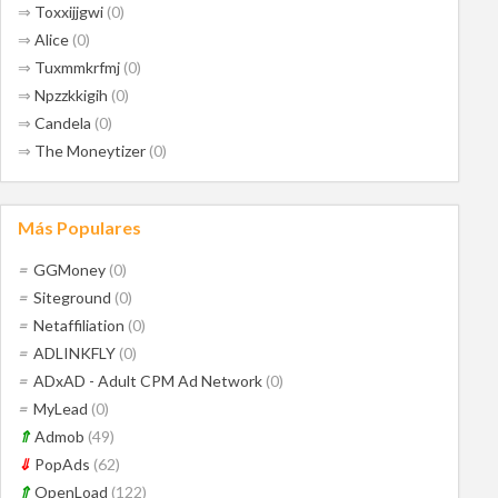
⇒
Toxxijjgwi
(0)
⇒
Alice
(0)
⇒
Tuxmmkrfmj
(0)
⇒
Npzzkkigih
(0)
⇒
Candela
(0)
⇒
The Moneytizer
(0)
Más Populares
=
GGMoney
(0)
=
Siteground
(0)
=
Netaffiliation
(0)
=
ADLINKFLY
(0)
=
ADxAD - Adult CPM Ad Network
(0)
=
MyLead
(0)
⇑
Admob
(49)
⇓
PopAds
(62)
⇑
OpenLoad
(122)