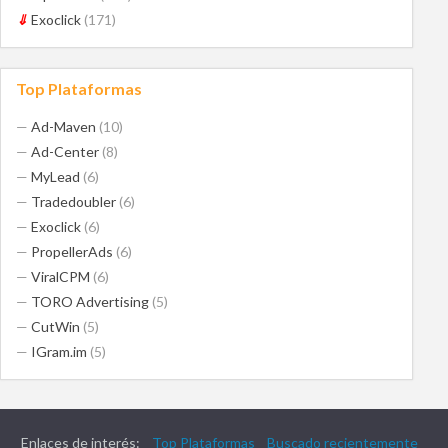
⇓
Exoclick
(171)
Top Plataformas
—
Ad-Maven
(10)
—
Ad-Center
(8)
—
MyLead
(6)
—
Tradedoubler
(6)
—
Exoclick
(6)
—
PropellerAds
(6)
—
ViralCPM
(6)
—
TORO Advertising
(5)
—
CutWin
(5)
—
IGram.im
(5)
Enlaces de interés:
Top Plataformas
Buscado recientemente