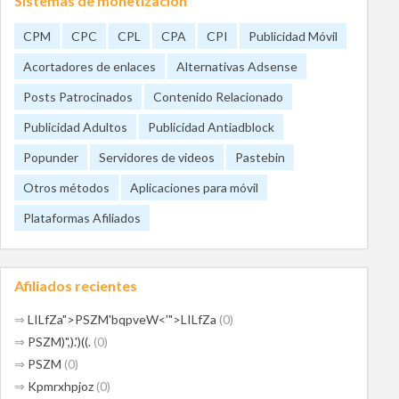
Sistemas de monetización
CPM
CPC
CPL
CPA
CPI
Publicidad Móvil
Acortadores de enlaces
Alternativas Adsense
Posts Patrocinados
Contenido Relacionado
Publicidad Adultos
Publicidad Antiadblock
Popunder
Servidores de videos
Pastebin
Otros métodos
Aplicaciones para móvil
Plataformas Afiliados
Afiliados recientes
⇒
LILfZa">PSZM'bqpveW<'">LILfZa
(0)
⇒
PSZM)",).')((.
(0)
⇒
PSZM
(0)
⇒
Kpmrxhpjoz
(0)