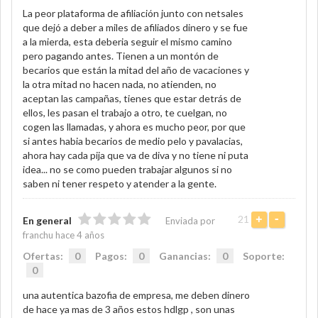
La peor plataforma de afiliación junto con netsales
que dejó a deber a miles de afiliados dinero y se fue
a la mierda, esta deberia seguir el mismo camino
pero pagando antes. Tienen a un montón de
becarios que están la mitad del año de vacaciones y
la otra mitad no hacen nada, no atienden, no
aceptan las campañas, tienes que estar detrás de
ellos, les pasan el trabajo a otro, te cuelgan, no
cogen las llamadas, y ahora es mucho peor, por que
si antes habia becarios de medio pelo y pavalacias,
ahora hay cada pija que va de diva y no tiene ni puta
idea... no se como pueden trabajar algunos si no
saben ni tener respeto y atender a la gente.
21
+
-
En general
Enviada por
franchu hace 4 años
Ofertas:
0
Pagos:
0
Ganancias:
0
Soporte:
0
una autentica bazofia de empresa, me deben dinero
de hace ya mas de 3 años estos hdlgp , son unas