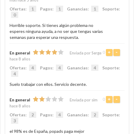
mas hace 5 años
Ofertas:
1
Pagos:
1
Ganancias:
1
Soporte:
0
Horrible soporte. Si tienes algún problema no
esperes ninguna ayuda, a no ser que tengas varias
semanas para esperar una respuesta.
0
+
-
En general
Enviada por Serge
hace 8 años
Ofertas:
4
Pagos:
4
Ganancias:
4
Soporte:
4
Suelo trabajar con ellos. Servicio decente.
0
+
-
En general
Enviada por sim
hace 8 años
Ofertas:
2
Pagos:
4
Ganancias:
2
Soporte:
3
el 98% es de España, popads paga mejor