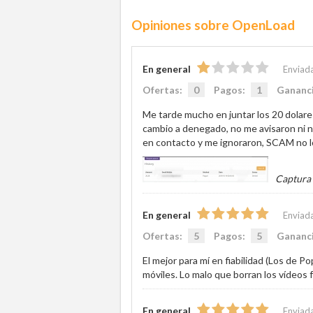
Opiniones sobre OpenLoad
En general
Enviad
Ofertas:
0
Pagos:
1
Gananc
Me tarde mucho en juntar los 20 dolares
cambio a denegado, no me avisaron ni n
en contacto y me ignoraron, SCAM no lo
Captura
En general
Enviada
Ofertas:
5
Pagos:
5
Gananc
El mejor para mí en fiabilidad (Los de 
móviles. Lo malo que borran los vídeos f
En general
Enviad