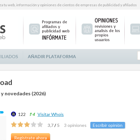
za tu web, información y opiniones de cientos de empresas de publicidad y afiliados
FILIADOS
AÑADIR PLATAFORMA
Load
 y novedades (2026)
122
⇑4
Visitar Whois
3,7
/
5
3 opiniones
Escribir opinión
Regístrate ahora