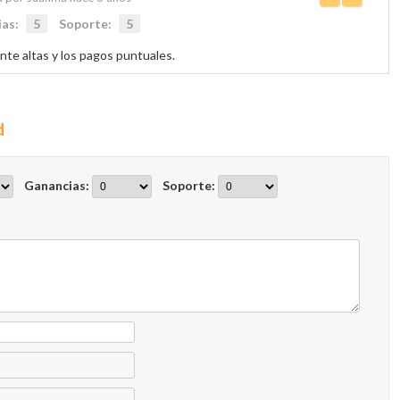
ias:
5
Soporte:
5
te altas y los pagos puntuales.
d
Ganancias:
Soporte: