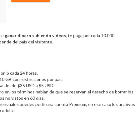
ite
ganar dinero subiendo videos
, te paga por cada 10.000
ende del país del visitante.
or ip cada 24 horas.
10 GB con restricciones por país.
o va desde $35 USD a $5 USD.
ero en los términos hablan de que se reservan el derecho de borrar los
os no vistos en 60 días.
s mensuales puedes pedir una cuenta Premium, en ese caso los archivos
o adulto