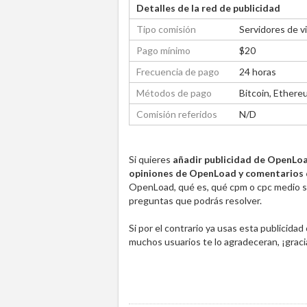
Detalles de la red de publicidad
Tipo comisión
Servidores de v
Pago mínimo
$20
Frecuencia de pago
24 horas
Métodos de pago
Bitcoin, Ethere
Comisión referidos
N/D
Si quieres
añadir publicidad de OpenLo
opiniones de OpenLoad y comentarios 
OpenLoad, qué es, qué cpm o cpc medio se
preguntas que podrás resolver.
Si por el contrario ya usas esta publicida
muchos usuarios te lo agradeceran, ¡graci