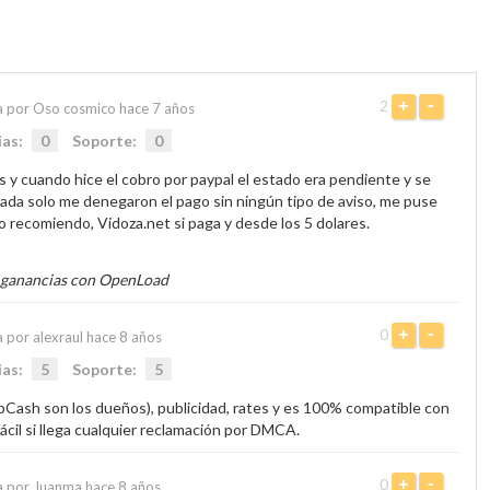
2
+
-
a por Oso cosmico hace 7 años
ias:
0
Soporte:
0
 y cuando hice el cobro por paypal el estado era pendiente y se
ada solo me denegaron el pago sin ningún tipo de aviso, me puse
 recomiendo, Vidoza.net si paga y desde los 5 dolares.
 ganancias con OpenLoad
0
+
-
 por alexraul hace 8 años
ias:
5
Soporte:
5
PopCash son los dueños), publicidad, rates y es 100% compatible con
ácil si llega cualquier reclamación por DMCA.
0
+
-
a por Juanma hace 8 años